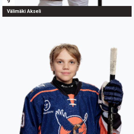
9
Välimäki Akseli