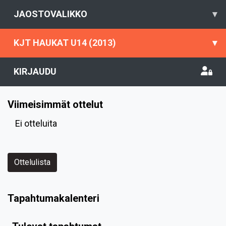
JAOSTOVALIKKO
▾
KJT HAUKAT U14 (2013)
▾
KIRJAUDU
Viimeisimmät ottelut
Ei otteluita
Ottelulista
Tapahtumakalenteri