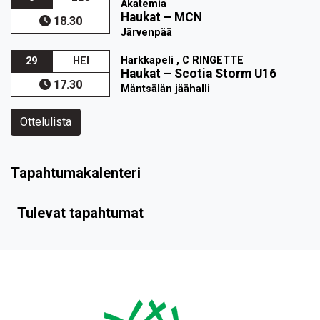
Akatemia
Haukat
–
MCN
18.30
Järvenpää
Harkkapeli , C RINGETTE
29
HEI
Haukat
–
Scotia Storm U16
17.30
Mäntsälän jäähalli
Ottelulista
Tapahtumakalenteri
Tulevat tapahtumat