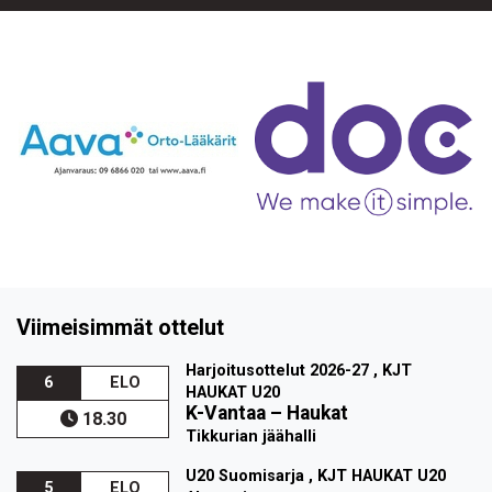
Viimeisimmät ottelut
Harjoitusottelut 2026-27 , KJT
6
ELO
HAUKAT U20
K-Vantaa
–
Haukat
18.30
Tikkurian jäähalli
U20 Suomisarja , KJT HAUKAT U20
5
ELO