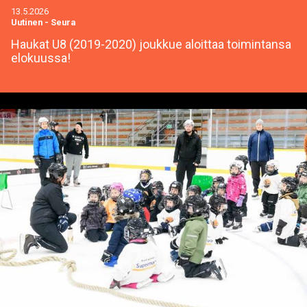
13.5.2026
Uutinen
-
Seura
Haukat U8 (2019-2020) joukkue aloittaa toimintansa
elokuussa!