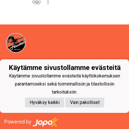
Tietosuojaseloste
Käytämme sivustollamme evästeitä
Jääurheiluseura Haukat ry
Käytämme sivustollamme evästeitä käyttökokemuksen
Seutulantie 14, 04410 Järvenpää
parantamiseksi sekä toiminnallisiin ja tilastollisiin
Y-tunnus: 0494623-1
tarkoituksiin.
Hyväksy kaikki
Vain pakolliset
Powered by