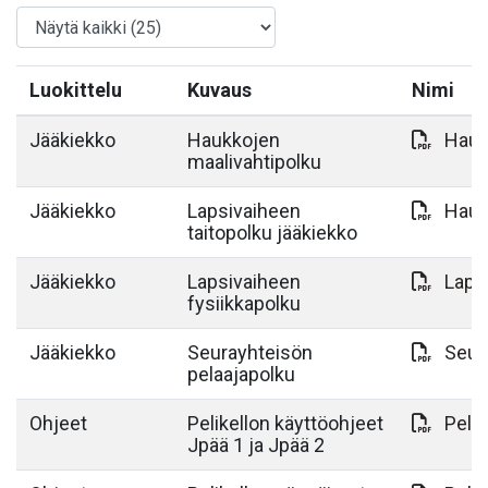
Luokittelu
Kuvaus
Nimi
Jääkiekko
Haukkojen
Hauk
maalivahtipolku
Jääkiekko
Lapsivaiheen
Hauk
taitopolku jääkiekko
Jääkiekko
Lapsivaiheen
Laps
fysiikkapolku
Jääkiekko
Seurayhteisön
Seur
pelaajapolku
Ohjeet
Pelikellon käyttöohjeet
Pelik
Jpää 1 ja Jpää 2