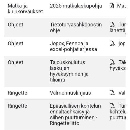
Matka-ja
2025 matkalaskupohja
Matk
kulukorvaukset
Ohjeet
Tietoturvasähköpostin
Turva
ohje
lähettä
Ohjeet
Jopox, Fennoa ja
jopox
excel-pohjat arjessa
Ohjeet
Talouskoulutus
Talo
laskujen
hyväksymi
hyväksyminen ja
tiliöinti
Ringette
Valmennuslinjaus
Valm
Ringette
Epäasiallisen kohtelun
Turva
ennaltaehkäisy ja
kohtelun
siihen puuttuminen -
puuttum
Ringetteliitto