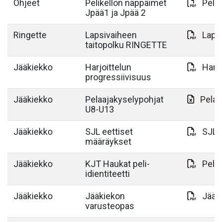
Ohjeet
Pelikellon näppäimet
Pelik
Jpää1 ja Jpää 2
Ringette
Lapsivaiheen
Lapsi
taitopolku RINGETTE
Jääkiekko
Harjoittelun
Harjo
progressiivisuus
Jääkiekko
Pelaajakyselypohjat
Pelaa
U8-U13
Jääkiekko
SJL eettiset
SJL 
määräykset
Jääkiekko
KJT Haukat peli-
Peli-
idientiteetti
Jääkiekko
Jääkiekon
Jääk
varusteopas