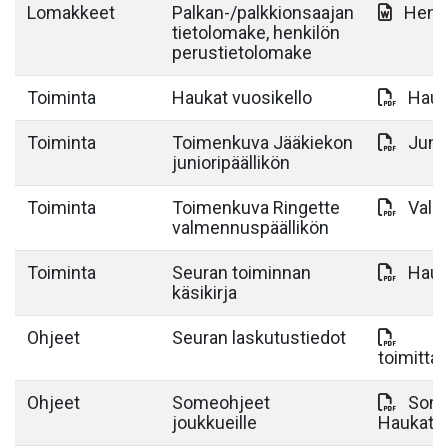
Lomakkeet
Palkan-/palkkionsaajan
Henki
tietolomake, henkilön
perustietolomake
Toiminta
Haukat vuosikello
Hauk
Toiminta
Toimenkuva Jääkiekon
Juni
junioripäällikön
Toiminta
Toimenkuva Ringette
Valm
valmennuspäällikön
Toiminta
Seuran toiminnan
Hauk
käsikirja
Ohjeet
Seuran laskutustiedot
toimitta
Ohjeet
Someohjeet
Some
joukkueille
Haukat.p