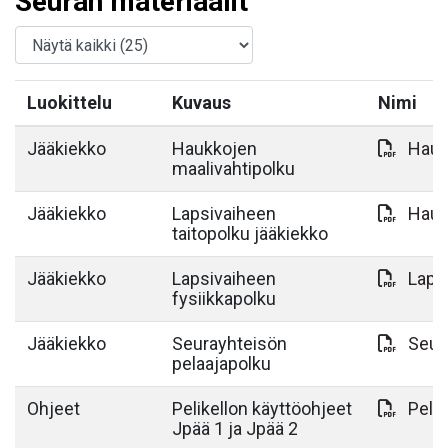
Seuran materiaalit
Luokittelu
Kuvaus
Nimi
Jääkiekko
Haukkojen
Hauk
maalivahtipolku
Jääkiekko
Lapsivaiheen
Hauk
taitopolku jääkiekko
Jääkiekko
Lapsivaiheen
Laps
fysiikkapolku
Jääkiekko
Seurayhteisön
Seur
pelaajapolku
Ohjeet
Pelikellon käyttöohjeet
Pelik
Jpää 1 ja Jpää 2