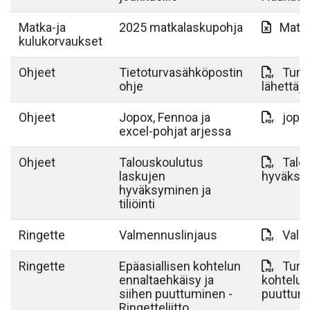
Matka-ja
2025 matkalaskupohja
Matk
kulukorvaukset
Ohjeet
Tietoturvasähköpostin
Turva
ohje
lähettä
Ohjeet
Jopox, Fennoa ja
jopox
excel-pohjat arjessa
Ohjeet
Talouskoulutus
Talo
laskujen
hyväksymi
hyväksyminen ja
tiliöinti
Ringette
Valmennuslinjaus
Valm
Ringette
Epäasiallisen kohtelun
Turva
ennaltaehkäisy ja
kohtelun
siihen puuttuminen -
puuttum
Ringetteliitto