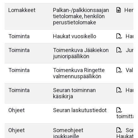
Lomakkeet
Palkan-/palkkionsaajan
Henki
tietolomake, henkilön
perustietolomake
Toiminta
Haukat vuosikello
Hauk
Toiminta
Toimenkuva Jääkiekon
Juni
junioripäällikön
Toiminta
Toimenkuva Ringette
Valm
valmennuspäällikön
Toiminta
Seuran toiminnan
Hauk
käsikirja
Ohjeet
Seuran laskutustiedot
toimitta
Ohjeet
Someohjeet
Some
joukkueille
Haukat.p