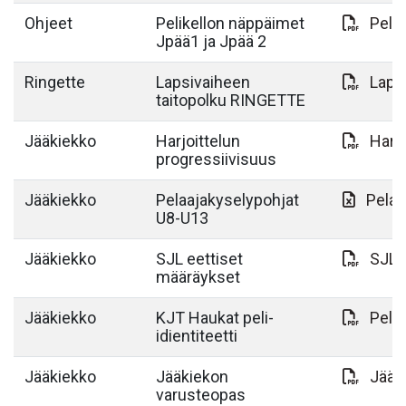
Ohjeet
Pelikellon näppäimet
Pelik
Jpää1 ja Jpää 2
Ringette
Lapsivaiheen
Lapsi
taitopolku RINGETTE
Jääkiekko
Harjoittelun
Harjo
progressiivisuus
Jääkiekko
Pelaajakyselypohjat
Pelaa
U8-U13
Jääkiekko
SJL eettiset
SJL 
määräykset
Jääkiekko
KJT Haukat peli-
Peli-
idientiteetti
Jääkiekko
Jääkiekon
Jääk
varusteopas