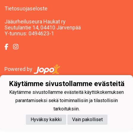
Tietosuojaseloste
Jääurheiluseura Haukat ry
Seutulantie 14, 04410 Järvenpää
Y-tunnus: 0494623-1
Powered by
Käytämme sivustollamme evästeitä
Käytämme sivustollamme evästeitä käyttökokemuksen
parantamiseksi sekä toiminnallisiin ja tilastollisiin
tarkoituksiin.
Hyväksy kaikki
Vain pakolliset