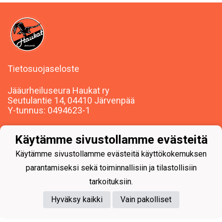
Tietosuojaseloste
Jääurheiluseura Haukat ry
Seutulantie 14, 04410 Järvenpää
Y-tunnus: 0494623-1
Käytämme sivustollamme evästeitä
Käytämme sivustollamme evästeitä käyttökokemuksen
parantamiseksi sekä toiminnallisiin ja tilastollisiin
Powered by
tarkoituksiin.
Hyväksy kaikki
Vain pakolliset