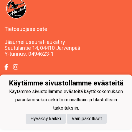
Tietosuojaseloste
Jääurheiluseura Haukat ry
Seutulantie 14, 04410 Järvenpää
Y-tunnus: 0494623-1
Käytämme sivustollamme evästeitä
Powered by
Käytämme sivustollamme evästeitä käyttökokemuksen
parantamiseksi sekä toiminnallisiin ja tilastollisiin
tarkoituksiin.
Hyväksy kaikki
Vain pakolliset