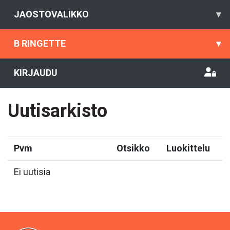
JAOSTOVALIKKO
▾
B RINGETTE
▾
KIRJAUDU
Uutisarkisto
Pvm
Otsikko
Luokittelu
Ei uutisia