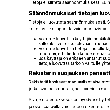
Tietoja ei siirretä säännönmukaisesti EU:n
Säännönmukaiset tietojen luo
Tietoja ei luovuteta säännönmukaisesti. Se
kolmansille osapuolille vain seuraavissa 
Voimme luovuttaa käyttäjän henkilöti
kulloinkin voimassaolevaan lainsäädän
Voimme luovuttaa tietoja tilastollista,
muotoon, että tiedon kohde ei enää ol
Jos käyttäjä on erikseen antanut s
tietoja luovuttaa tarkoin valituille y
Rekisterin suojauksen periaat
Rekisteriä koskevat manuaaliset aineistot s
jotka ovat palomuurein, salasanoin ja muid
Sivujen toteutuksessa on hyödynnetty tekni
ja ovat saatavilla vain tietoon oikeutetuille.