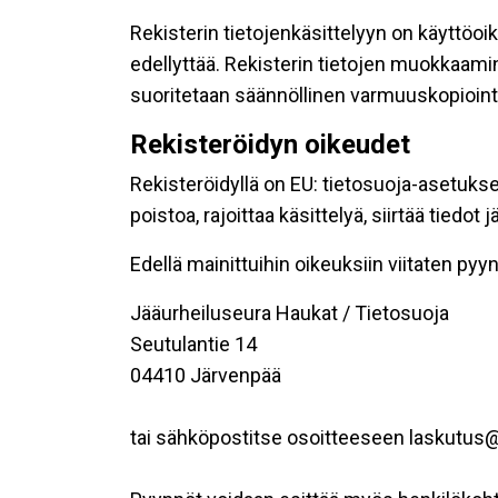
Rekisterin tietojenkäsittelyyn on käyttöoik
edellyttää. Rekisterin tietojen muokkaami
suoritetaan säännöllinen varmuuskopiointi
Rekisteröidyn oikeudet
Rekisteröidyllä on EU: tietosuoja-asetukse
poistoa, rajoittaa käsittelyä, siirtää tiedo
Edellä mainittuihin oikeuksiin viitaten pyynn
Jääurheiluseura Haukat / Tietosuoja
Seutulantie 14
04410 Järvenpää
tai sähköpostitse osoitteeseen laskutus@