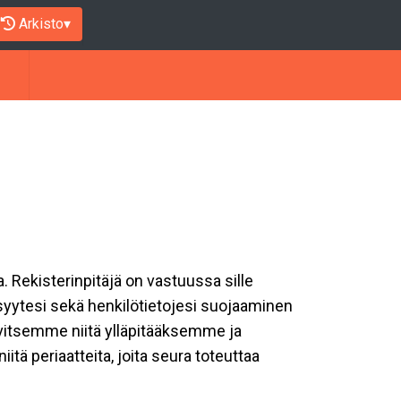
Arkisto
▾
a. Rekisterinpitäjä on vastuussa sille
isyytesi sekä henkilötietojesi suojaaminen
rvitsemme niitä ylläpitääksemme ja
tä periaatteita, joita seura toteuttaa