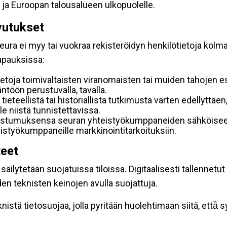
 ja Euroopan talousalueen ulkopuolelle.
vutukset
ura ei myy tai vuokraa rekisteröidyn henkilötietoja kolman
tapauksissa:
etoja toimivaltaisten viranomaisten tai muiden tahojen e
töön perustuvalla, tavalla.
 tieteellistä tai historiallista tutkimusta varten edellyttäe
e niistä tunnistettavissa.
uostumuksensa seuran yhteistyökumppaneiden sähköiseen 
hteistyökumppaneille markkinointitarkoituksiin.
teet
äilytetään suojatuissa tiloissa. Digitaalisesti tallennetut 
en teknisten keinojen avulla suojattuja.
stä tietosuojaa, jolla pyritään huolehtimaan siitä, että̈