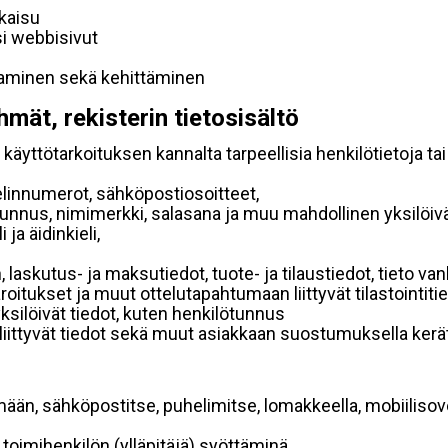
lkaisu
si webbisivut
taminen sekä kehittäminen
hmät, rekisterin tietosisältö
käyttötarkoituksen kannalta tarpeellisia henkilötietoja tai
elinnumerot, sähköpostiosoitteet,
ätunnus, nimimerkki, salasana ja muu mahdollinen yksilöiv
ja äidinkieli,
, laskutus- ja maksutiedot, tuote- ja tilaustiedot, tieto
 varoitukset ja muut ottelutapahtumaan liittyvät tilastointiti
yksilöivät tiedot, kuten henkilötunnus
 liittyvät tiedot sekä muut asiakkaan suostumuksella kerät
mään, sähköpostitse, puhelimitse, lomakkeella, mobiilisove
i toimihenkilön (ylläpitäjä) syöttäminä