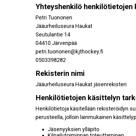
Yhteyshenkilö henkilötietojen 
Petri Tuononen
Jääurheiluseura Haukat
Seutulantie 14
04410 Järvenpää
petri.tuononen@kjthockey.fi
0503398282
Rekisterin nimi
Jääurheiluseura Haukat jäsenrekisteri
Henkilötietojen käsittelyn tar
Henkilötietoja käsitellään rekisteröidyn 
perusteella, jolloin lainmukainen käsittelyp
Jäsenyyksien ylläpito
Kilpailutoiminnan toteuttaminen