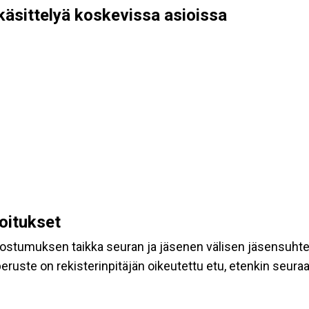
käsittelyä koskevissa asioissa
koitukset
suostumuksen taikka seuran ja jäsenen välisen jäsensuht
eruste on rekisterinpitäjän oikeutettu etu, etenkin seuraav