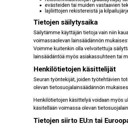
evästeiden tai muiden vastaavien tek
lajiliittojen rekistereistä ja kilpailujä
Tietojen säilytysaika
Säilytämme käyttäjän tietoja vain niin kau
voimassaolevan lainsäädännön mukaisest
Voimme kuitenkin olla velvoitettuja säily
lainsäädäntöä myös asiakassuhteen tai mu
Henkilötietojen käsittelijät
Seuran työntekijät, joiden työtehtävien to
olevan tietosuojalainsäädännön mukaisesti
Henkilötietojen käsittelyä voidaan myös ul
käsitellään voimassa olevan tietosuojala
Tietojen siirto EU:n tai Euroo