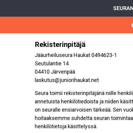
SEURAN
Rekisterinpitäjä
Jääurheiluseura Haukat 0494623-1
Seutulantie 14
04410 Järvenpää
laskutus@juniorihaukat.net
Seura toimii rekisterinpitäjänä niille henk
annetuista henkilötiedoista ja niiden käsi
on seuralle ensiarvoisen tärkeää. Sen vuo
hoitaaksemme suhdetta seuran toimintaan os
henkilötietoja käsittelyssä.