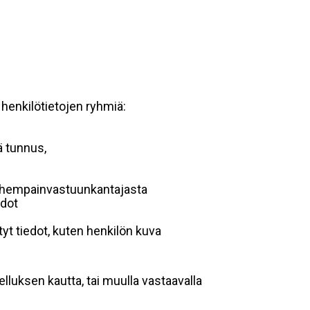
 henkilötietojen ryhmiä:
ä tunnus,
 vanhempainvastuunkantajasta
edot
yt tiedot, kuten henkilön kuva
lluksen kautta, tai muulla vastaavalla