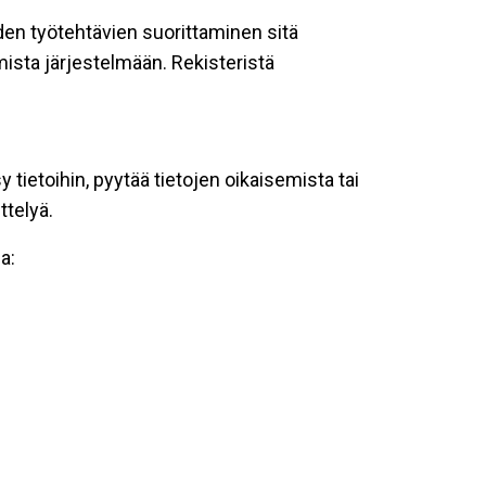
oiden työtehtävien suorittaminen sitä
ista järjestelmään. Rekisteristä
tietoihin, pyytää tietojen oikaisemista tai
ttelyä.
a: