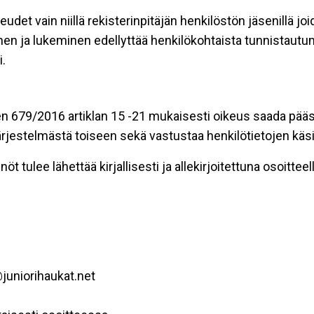
eudet vain niillä rekisterinpitäjän henkilöstön jäsenillä j
nen ja lukeminen edellyttää henkilökohtaista tunnistautum
.
n 679/2016 artiklan 15 -21 mukaisesti oikeus saada pääsy 
t järjestelmästä toiseen sekä vastustaa henkilötietojen käsi
öt tulee lähettää kirjallisesti ja allekirjoitettuna osoitteell
juniorihaukat.net