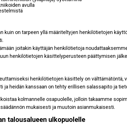
niikoiden avulla
rjestelmistä
an kuin on tarpeen yllä määriteltyjen henkilötietojen käytt
i.
ttämään joitakin käyttäjän henkilötietoja noudattaaksemme
un henkilötietojen käsittelyperusteen päättymisen jälk
teuttamiseksi henkilötietojen käsittely on välttämätöntä, v
 ja heidän kanssaan on tehty erillisen salassapito ja tie
koistaa kolmannelle osapuolelle, jolloin takaamme sopimus
insäädännön mukaisesti ja muutoin asianmukaisesti.
pan talousalueen ulkopuolelle