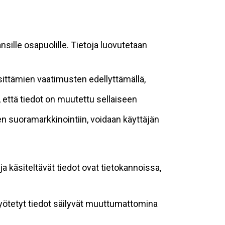
sille osapuolille. Tietoja luovutetaan
sittämien vaatimusten edellyttämällä,
n, että tiedot on muutettu sellaiseen
suoramarkkinointiin, voidaan käyttäjän
ja käsiteltävät tiedot ovat tietokannoissa,
 syötetyt tiedot säilyvät muuttumattomina