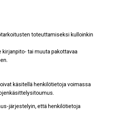
ötarkoitusten toteuttamiseksi kulloinkin
 kirjanpito- tai muuta pakottavaa
een.
oivat käsitellä henkilötietoja voimassa
tojenkäsittelysitoumus.
-järjestelyin, että henkilötietoja