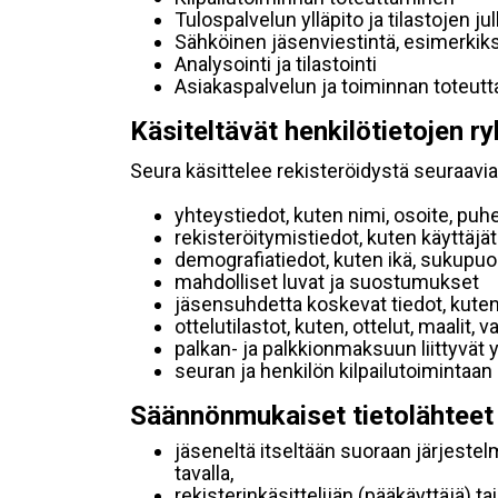
Tulospalvelun ylläpito ja tilastojen ju
Sähköinen jäsenviestintä, esimerkik
Analysointi ja tilastointi
Asiakaspalvelun ja toiminnan toteut
Käsiteltävät henkilötietojen ry
Seura käsittelee rekisteröidystä seuraavia 
yhteystiedot, kuten nimi, osoite, puh
rekisteröitymistiedot, kuten käyttäj
demografiatiedot, kuten ikä, sukupuoli 
mahdolliset luvat ja suostumukset
jäsensuhdetta koskevat tiedot, kuten
ottelutilastot, kuten, ottelut, maalit,
palkan- ja palkkionmaksuun liittyvät 
seuran ja henkilön kilpailutoimintaan
Säännönmukaiset tietolähteet
jäseneltä itseltään suoraan järjestel
tavalla,
rekisterinkäsittelijän (pääkäyttäjä) ta