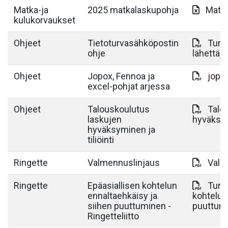
Matka-ja
2025 matkalaskupohja
Matk
kulukorvaukset
Ohjeet
Tietoturvasähköpostin
Turva
ohje
lähettä
Ohjeet
Jopox, Fennoa ja
jopox
excel-pohjat arjessa
Ohjeet
Talouskoulutus
Talo
laskujen
hyväksymi
hyväksyminen ja
tiliöinti
Ringette
Valmennuslinjaus
Valm
Ringette
Epäasiallisen kohtelun
Turva
ennaltaehkäisy ja
kohtelun
siihen puuttuminen -
puuttum
Ringetteliitto