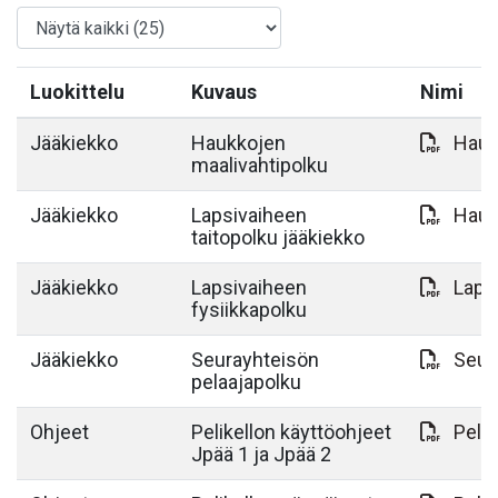
Luokittelu
Kuvaus
Nimi
Jääkiekko
Haukkojen
Hauk
maalivahtipolku
Jääkiekko
Lapsivaiheen
Hauk
taitopolku jääkiekko
Jääkiekko
Lapsivaiheen
Laps
fysiikkapolku
Jääkiekko
Seurayhteisön
Seur
pelaajapolku
Ohjeet
Pelikellon käyttöohjeet
Pelik
Jpää 1 ja Jpää 2