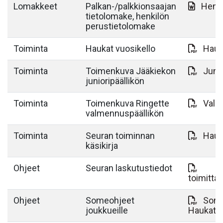
Lomakkeet
Palkan-/palkkionsaajan
Henki
tietolomake, henkilön
perustietolomake
Toiminta
Haukat vuosikello
Hauk
Toiminta
Toimenkuva Jääkiekon
Juni
junioripäällikön
Toiminta
Toimenkuva Ringette
Valm
valmennuspäällikön
Toiminta
Seuran toiminnan
Hauk
käsikirja
Ohjeet
Seuran laskutustiedot
toimitta
Ohjeet
Someohjeet
Some
joukkueille
Haukat.p