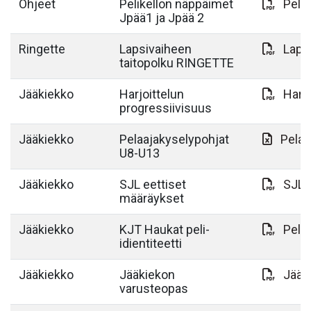
Ohjeet
Pelikellon näppäimet
Pelik
Jpää1 ja Jpää 2
Ringette
Lapsivaiheen
Lapsi
taitopolku RINGETTE
Jääkiekko
Harjoittelun
Harjo
progressiivisuus
Jääkiekko
Pelaajakyselypohjat
Pelaa
U8-U13
Jääkiekko
SJL eettiset
SJL 
määräykset
Jääkiekko
KJT Haukat peli-
Peli-
idientiteetti
Jääkiekko
Jääkiekon
Jääk
varusteopas