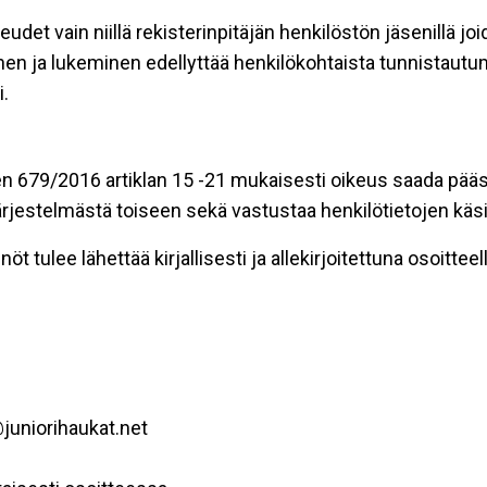
eudet vain niillä rekisterinpitäjän henkilöstön jäsenillä j
nen ja lukeminen edellyttää henkilökohtaista tunnistautum
.
n 679/2016 artiklan 15 -21 mukaisesti oikeus saada pääsy 
t järjestelmästä toiseen sekä vastustaa henkilötietojen käsi
öt tulee lähettää kirjallisesti ja allekirjoitettuna osoitteell
juniorihaukat.net