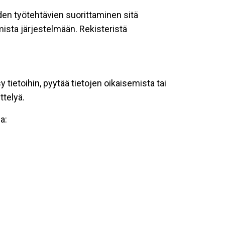
oiden työtehtävien suorittaminen sitä
ista järjestelmään. Rekisteristä
tietoihin, pyytää tietojen oikaisemista tai
ttelyä.
a: