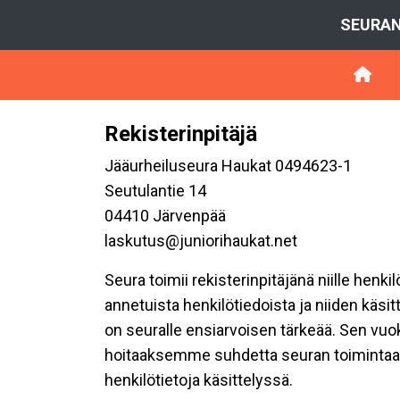
SEURAN
Rekisterinpitäjä
Jääurheiluseura Haukat 0494623-1
Seutulantie 14
04410 Järvenpää
laskutus@juniorihaukat.net
Seura toimii rekisterinpitäjänä niille henk
annetuista henkilötiedoista ja niiden käsi
on seuralle ensiarvoisen tärkeää. Sen vuo
hoitaaksemme suhdetta seuran toimintaan os
henkilötietoja käsittelyssä.