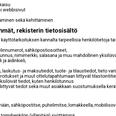
lkaisu
si webbisivut
taminen sekä kehittäminen
hmät, rekisterin tietosisältö
käyttötarkoituksen kannalta tarpeellisia henkilötietoja tai
elinnumerot, sähköpostiosoitteet,
ätunnus, nimimerkki, salasana ja muu mahdollinen yksilöiv
ja äidinkieli,
, laskutus- ja maksutiedot, tuote- ja tilaustiedot, tieto
 varoitukset ja muut ottelutapahtumaan liittyvät tilastointiti
yksilöivät tiedot, kuten henkilötunnus
 liittyvät tiedot sekä muut asiakkaan suostumuksella kerät
mään, sähköpostitse, puhelimitse, lomakkeella, mobiilisove
i toimihenkilön (ylläpitäjä) syöttäminä