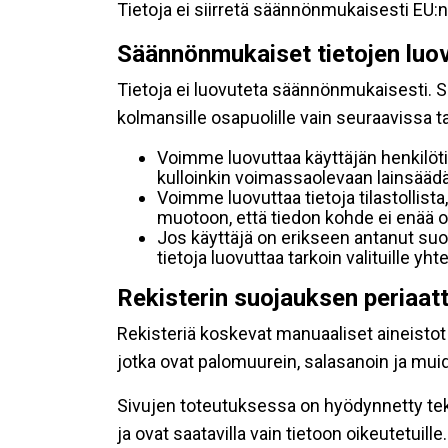
Tietoja ei siirretä säännönmukaisesti EU:n
Säännönmukaiset tietojen luo
Tietoja ei luovuteta säännönmukaisesti. Se
kolmansille osapuolille vain seuraavissa 
Voimme luovuttaa käyttäjän henkilöti
kulloinkin voimassaolevaan lainsäädän
Voimme luovuttaa tietoja tilastollista,
muotoon, että tiedon kohde ei enää ol
Jos käyttäjä on erikseen antanut s
tietoja luovuttaa tarkoin valituille y
Rekisterin suojauksen periaat
Rekisteriä koskevat manuaaliset aineistot s
jotka ovat palomuurein, salasanoin ja muid
Sivujen toteutuksessa on hyödynnetty tekni
ja ovat saatavilla vain tietoon oikeutetuille.