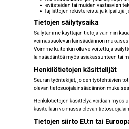
evästeiden tai muiden vastaavien tek
lajiliittojen rekistereistä ja kilpailujä
Tietojen säilytysaika
Säilytämme käyttäjän tietoja vain niin kau
voimassaolevan lainsäädännön mukaisest
Voimme kuitenkin olla velvoitettuja säily
lainsäädäntöä myös asiakassuhteen tai mu
Henkilötietojen käsittelijät
Seuran työntekijät, joiden työtehtävien to
olevan tietosuojalainsäädännön mukaisesti
Henkilötietojen käsittelyä voidaan myös ul
käsitellään voimassa olevan tietosuojala
Tietojen siirto EU:n tai Euroo