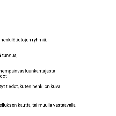
 henkilötietojen ryhmiä:
ä tunnus,
 vanhempainvastuunkantajasta
edot
yt tiedot, kuten henkilön kuva
lluksen kautta, tai muulla vastaavalla