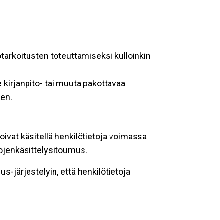
ötarkoitusten toteuttamiseksi kulloinkin
 kirjanpito- tai muuta pakottavaa
een.
oivat käsitellä henkilötietoja voimassa
tojenkäsittelysitoumus.
-järjestelyin, että henkilötietoja