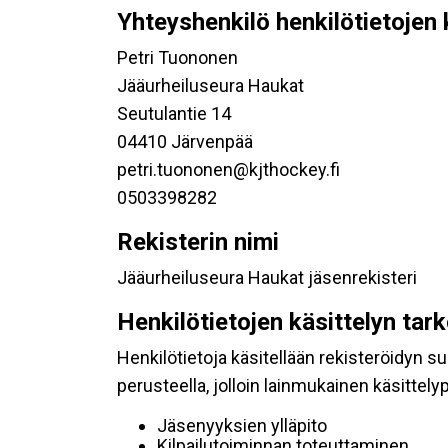
Yhteyshenkilö henkilötietojen 
Petri Tuononen
Jääurheiluseura Haukat
Seutulantie 14
04410 Järvenpää
petri.tuononen@kjthockey.fi
0503398282
Rekisterin nimi
Jääurheiluseura Haukat jäsenrekisteri
Henkilötietojen käsittelyn tar
Henkilötietoja käsitellään rekisteröidyn 
perusteella, jolloin lainmukainen käsittelyp
Jäsenyyksien ylläpito
Kilpailutoiminnan toteuttaminen