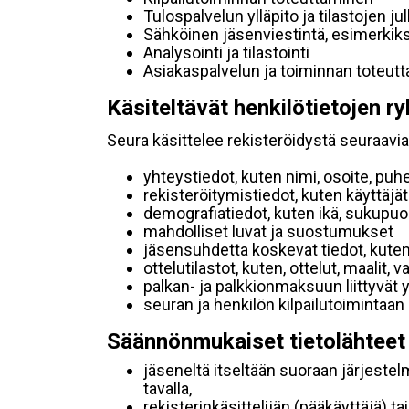
Tulospalvelun ylläpito ja tilastojen ju
Sähköinen jäsenviestintä, esimerkik
Analysointi ja tilastointi
Asiakaspalvelun ja toiminnan toteut
Käsiteltävät henkilötietojen ry
Seura käsittelee rekisteröidystä seuraavia 
yhteystiedot, kuten nimi, osoite, puh
rekisteröitymistiedot, kuten käyttäj
demografiatiedot, kuten ikä, sukupuoli 
mahdolliset luvat ja suostumukset
jäsensuhdetta koskevat tiedot, kuten
ottelutilastot, kuten, ottelut, maalit,
palkan- ja palkkionmaksuun liittyvät 
seuran ja henkilön kilpailutoimintaan
Säännönmukaiset tietolähteet
jäseneltä itseltään suoraan järjestel
tavalla,
rekisterinkäsittelijän (pääkäyttäjä) ta