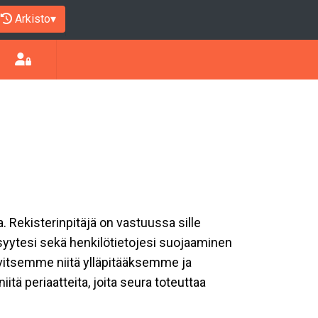
Arkisto
▾
a. Rekisterinpitäjä on vastuussa sille
isyytesi sekä henkilötietojesi suojaaminen
rvitsemme niitä ylläpitääksemme ja
tä periaatteita, joita seura toteuttaa