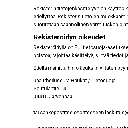
Rekisterin tietojenkäsittelyyn on käyttöoik
edellyttää. Rekisterin tietojen muokkaami
suoritetaan säännöllinen varmuuskopiointi
Rekisteröidyn oikeudet
Rekisteröidyllä on EU: tietosuoja-asetukse
poistoa, rajoittaa käsittelyä, siirtää tiedo
Edellä mainittuihin oikeuksiin viitaten pyynn
Jääurheiluseura Haukat / Tietosuoja
Seutulantie 14
04410 Järvenpää
tai sähköpostitse osoitteeseen laskutus@