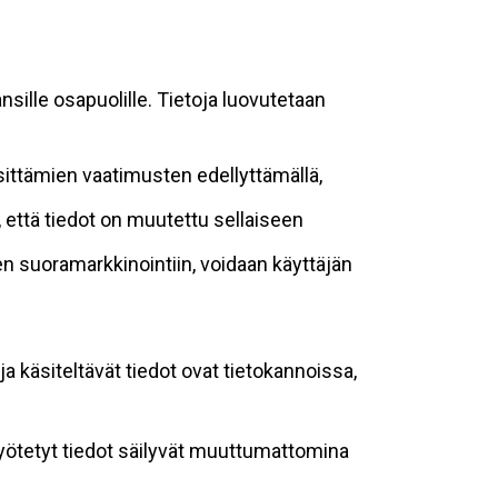
sille osapuolille. Tietoja luovutetaan
sittämien vaatimusten edellyttämällä,
n, että tiedot on muutettu sellaiseen
suoramarkkinointiin, voidaan käyttäjän
ja käsiteltävät tiedot ovat tietokannoissa,
 syötetyt tiedot säilyvät muuttumattomina