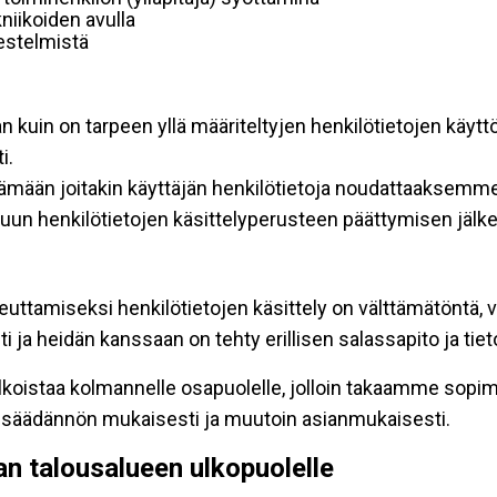
niikoiden avulla
rjestelmistä
an kuin on tarpeen yllä määriteltyjen henkilötietojen käytt
i.
ttämään joitakin käyttäjän henkilötietoja noudattaaksemme
un henkilötietojen käsittelyperusteen päättymisen jälk
teuttamiseksi henkilötietojen käsittely on välttämätöntä, v
 ja heidän kanssaan on tehty erillisen salassapito ja tie
koistaa kolmannelle osapuolelle, jolloin takaamme sopimus
insäädännön mukaisesti ja muutoin asianmukaisesti.
pan talousalueen ulkopuolelle