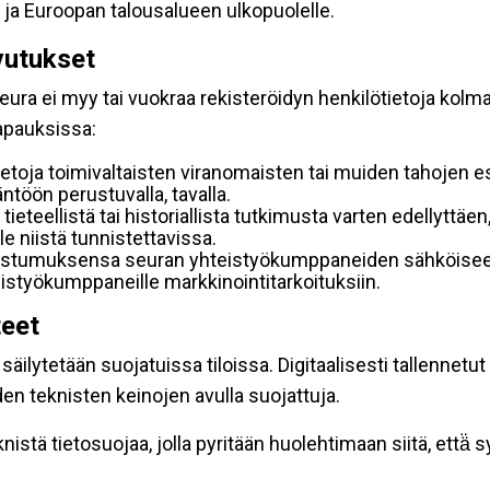
 ja Euroopan talousalueen ulkopuolelle.
vutukset
ura ei myy tai vuokraa rekisteröidyn henkilötietoja kolman
tapauksissa:
etoja toimivaltaisten viranomaisten tai muiden tahojen e
töön perustuvalla, tavalla.
 tieteellistä tai historiallista tutkimusta varten edellyttäe
e niistä tunnistettavissa.
uostumuksensa seuran yhteistyökumppaneiden sähköiseen 
hteistyökumppaneille markkinointitarkoituksiin.
teet
äilytetään suojatuissa tiloissa. Digitaalisesti tallennetut 
en teknisten keinojen avulla suojattuja.
stä tietosuojaa, jolla pyritään huolehtimaan siitä, että̈