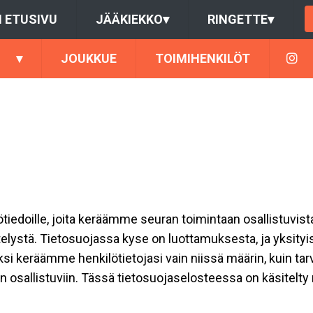
 ETUSIVU
JÄÄKIEKKO
▾
RINGETTE
▾
▾
JOUKKUE
TOIMIHENKILÖT
ilötiedoille, joita keräämme seuran toimintaan osallistuvist
ttelystä. Tietosuojassa kyse on luottamuksesta, ja yksity
ksi keräämme henkilötietojasi vain niissä määrin, kuin ta
allistuviin. Tässä tietosuojaselosteessa on käsitelty nii