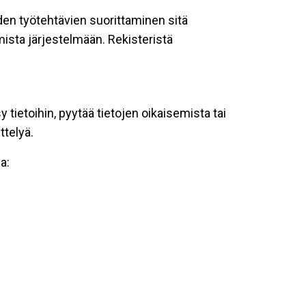
oiden työtehtävien suorittaminen sitä
ista järjestelmään. Rekisteristä
tietoihin, pyytää tietojen oikaisemista tai
ttelyä.
a: