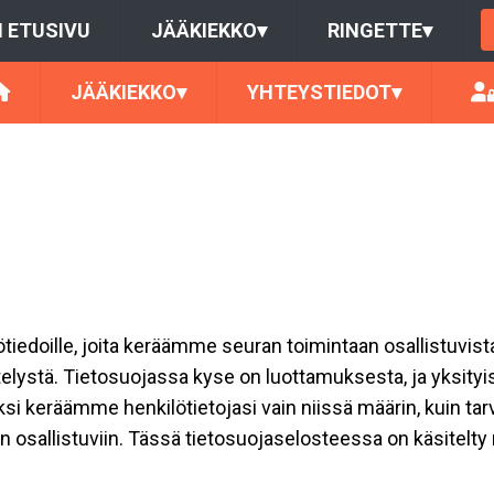
 ETUSIVU
JÄÄKIEKKO
▾
RINGETTE
▾
JÄÄKIEKKO
▾
YHTEYSTIEDOT
▾
ilötiedoille, joita keräämme seuran toimintaan osallistuvist
ttelystä. Tietosuojassa kyse on luottamuksesta, ja yksity
ksi keräämme henkilötietojasi vain niissä määrin, kuin ta
allistuviin. Tässä tietosuojaselosteessa on käsitelty nii