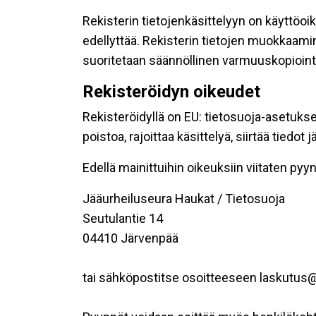
Rekisterin tietojenkäsittelyyn on käyttöoik
edellyttää. Rekisterin tietojen muokkaami
suoritetaan säännöllinen varmuuskopiointi
Rekisteröidyn oikeudet
Rekisteröidyllä on EU: tietosuoja-asetukse
poistoa, rajoittaa käsittelyä, siirtää tiedo
Edellä mainittuihin oikeuksiin viitaten pyynn
Jääurheiluseura Haukat / Tietosuoja
Seutulantie 14
04410 Järvenpää
tai sähköpostitse osoitteeseen laskutus@