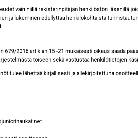
eudet vain niillä rekisterinpitäjän henkilöstön jäsenillä j
nen ja lukeminen edellyttää henkilökohtaista tunnistautum
.
n 679/2016 artiklan 15 -21 mukaisesti oikeus saada pääsy 
t järjestelmästä toiseen sekä vastustaa henkilötietojen käsi
öt tulee lähettää kirjallisesti ja allekirjoitettuna osoitteell
juniorihaukat.net