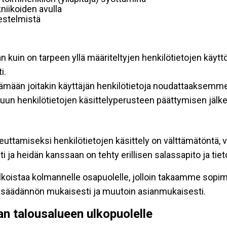
niikoiden avulla
rjestelmistä
an kuin on tarpeen yllä määriteltyjen henkilötietojen käytt
i.
ttämään joitakin käyttäjän henkilötietoja noudattaaksemme
un henkilötietojen käsittelyperusteen päättymisen jälk
teuttamiseksi henkilötietojen käsittely on välttämätöntä, v
 ja heidän kanssaan on tehty erillisen salassapito ja tie
koistaa kolmannelle osapuolelle, jolloin takaamme sopimus
insäädännön mukaisesti ja muutoin asianmukaisesti.
pan talousalueen ulkopuolelle