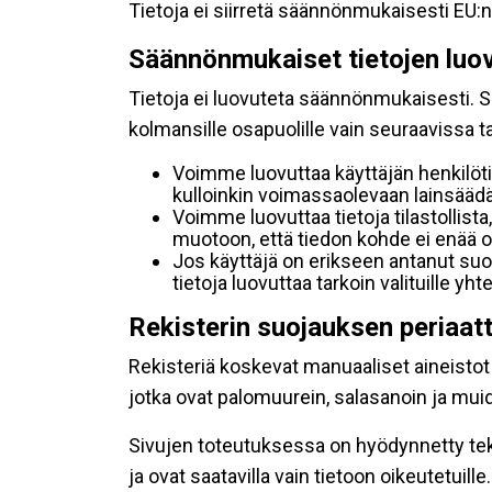
Tietoja ei siirretä säännönmukaisesti EU:n
Säännönmukaiset tietojen luo
Tietoja ei luovuteta säännönmukaisesti. Se
kolmansille osapuolille vain seuraavissa 
Voimme luovuttaa käyttäjän henkilöti
kulloinkin voimassaolevaan lainsäädän
Voimme luovuttaa tietoja tilastollista,
muotoon, että tiedon kohde ei enää ol
Jos käyttäjä on erikseen antanut s
tietoja luovuttaa tarkoin valituille y
Rekisterin suojauksen periaat
Rekisteriä koskevat manuaaliset aineistot s
jotka ovat palomuurein, salasanoin ja muid
Sivujen toteutuksessa on hyödynnetty tekni
ja ovat saatavilla vain tietoon oikeutetuille.