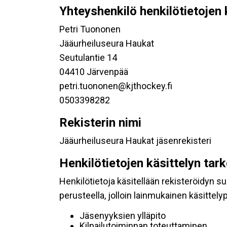
Yhteyshenkilö henkilötietojen 
Petri Tuononen
Jääurheiluseura Haukat
Seutulantie 14
04410 Järvenpää
petri.tuononen@kjthockey.fi
0503398282
Rekisterin nimi
Jääurheiluseura Haukat jäsenrekisteri
Henkilötietojen käsittelyn tar
Henkilötietoja käsitellään rekisteröidyn 
perusteella, jolloin lainmukainen käsittelyp
Jäsenyyksien ylläpito
Kilpailutoiminnan toteuttaminen