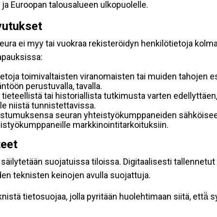
 ja Euroopan talousalueen ulkopuolelle.
vutukset
ura ei myy tai vuokraa rekisteröidyn henkilötietoja kolman
tapauksissa:
etoja toimivaltaisten viranomaisten tai muiden tahojen e
töön perustuvalla, tavalla.
 tieteellistä tai historiallista tutkimusta varten edellyttäe
e niistä tunnistettavissa.
uostumuksensa seuran yhteistyökumppaneiden sähköiseen 
hteistyökumppaneille markkinointitarkoituksiin.
teet
äilytetään suojatuissa tiloissa. Digitaalisesti tallennetut 
en teknisten keinojen avulla suojattuja.
stä tietosuojaa, jolla pyritään huolehtimaan siitä, että̈