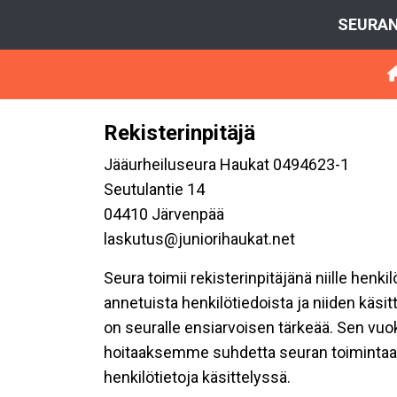
SEURAN
Rekisterinpitäjä
Jääurheiluseura Haukat 0494623-1
Seutulantie 14
04410 Järvenpää
laskutus@juniorihaukat.net
Seura toimii rekisterinpitäjänä niille henk
annetuista henkilötiedoista ja niiden käsi
on seuralle ensiarvoisen tärkeää. Sen vuo
hoitaaksemme suhdetta seuran toimintaan os
henkilötietoja käsittelyssä.