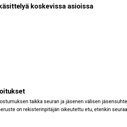
käsittelyä koskevissa asioissa
koitukset
suostumuksen taikka seuran ja jäsenen välisen jäsensuht
eruste on rekisterinpitäjän oikeutettu etu, etenkin seuraav