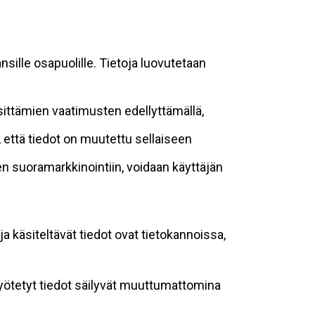
sille osapuolille. Tietoja luovutetaan
sittämien vaatimusten edellyttämällä,
n, että tiedot on muutettu sellaiseen
suoramarkkinointiin, voidaan käyttäjän
ja käsiteltävät tiedot ovat tietokannoissa,
 syötetyt tiedot säilyvät muuttumattomina