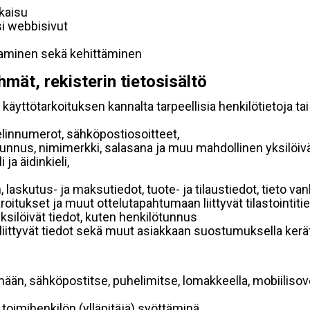
lkaisu
si webbisivut
taminen sekä kehittäminen
hmät, rekisterin tietosisältö
käyttötarkoituksen kannalta tarpeellisia henkilötietoja tai
elinnumerot, sähköpostiosoitteet,
ätunnus, nimimerkki, salasana ja muu mahdollinen yksilöiv
ja äidinkieli,
, laskutus- ja maksutiedot, tuote- ja tilaustiedot, tieto
 varoitukset ja muut ottelutapahtumaan liittyvät tilastointiti
yksilöivät tiedot, kuten henkilötunnus
 liittyvät tiedot sekä muut asiakkaan suostumuksella kerät
mään, sähköpostitse, puhelimitse, lomakkeella, mobiilisove
i toimihenkilön (ylläpitäjä) syöttäminä