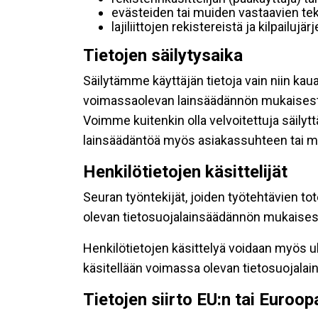
evästeiden tai muiden vastaavien tek
lajiliittojen rekistereistä ja kilpailujä
Tietojen säilytysaika
Säilytämme käyttäjän tietoja vain niin kau
voimassaolevan lainsäädännön mukaisest
Voimme kuitenkin olla velvoitettuja säily
lainsäädäntöä myös asiakassuhteen tai mu
Henkilötietojen käsittelijät
Seuran työntekijät, joiden työtehtävien to
olevan tietosuojalainsäädännön mukaisesti
Henkilötietojen käsittelyä voidaan myös ul
käsitellään voimassa olevan tietosuojala
Tietojen siirto EU:n tai Euroo