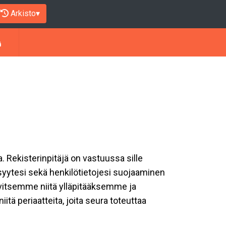
Arkisto
▾
a. Rekisterinpitäjä on vastuussa sille
isyytesi sekä henkilötietojesi suojaaminen
rvitsemme niitä ylläpitääksemme ja
tä periaatteita, joita seura toteuttaa