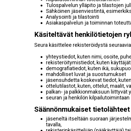
Tulospalvelun ylläpito ja tilastojen ju
Sähköinen jäsenviestintä, esimerkik
Analysointi ja tilastointi
Asiakaspalvelun ja toiminnan toteut
Käsiteltävät henkilötietojen ry
Seura käsittelee rekisteröidystä seuraavia 
yhteystiedot, kuten nimi, osoite, puh
rekisteröitymistiedot, kuten käyttäj
demografiatiedot, kuten ikä, sukupuoli 
mahdolliset luvat ja suostumukset
jäsensuhdetta koskevat tiedot, kuten
ottelutilastot, kuten, ottelut, maalit,
palkan- ja palkkionmaksuun liittyvät 
seuran ja henkilön kilpailutoimintaan
Säännönmukaiset tietolähteet
jäseneltä itseltään suoraan järjestel
tavalla,
rekisterinkäsittelijän (pääkäyttäjä) ta