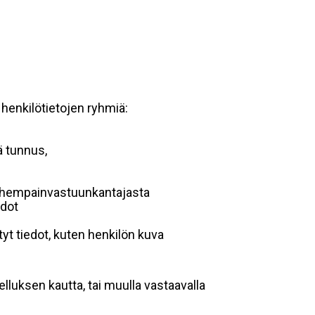
 henkilötietojen ryhmiä:
ä tunnus,
 vanhempainvastuunkantajasta
edot
yt tiedot, kuten henkilön kuva
lluksen kautta, tai muulla vastaavalla