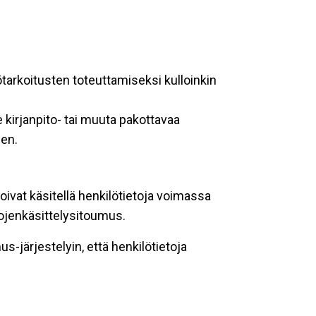
ötarkoitusten toteuttamiseksi kulloinkin
 kirjanpito- tai muuta pakottavaa
een.
oivat käsitellä henkilötietoja voimassa
tojenkäsittelysitoumus.
-järjestelyin, että henkilötietoja