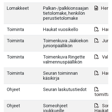
Lomakkeet
Palkan-/palkkionsaajan
Henki
tietolomake, henkilön
perustietolomake
Toiminta
Haukat vuosikello
Hauk
Toiminta
Toimenkuva Jääkiekon
Juni
junioripäällikön
Toiminta
Toimenkuva Ringette
Valm
valmennuspäällikön
Toiminta
Seuran toiminnan
Hauk
käsikirja
Ohjeet
Seuran laskutustiedot
toimitta
Ohjeet
Someohjeet
Some
joukkueille
Haukat.p