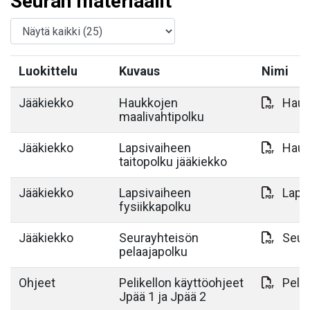
Seuran materiaalit
Luokittelu
Kuvaus
Nimi
Jääkiekko
Haukkojen
Hauk
maalivahtipolku
Jääkiekko
Lapsivaiheen
Hauk
taitopolku jääkiekko
Jääkiekko
Lapsivaiheen
Laps
fysiikkapolku
Jääkiekko
Seurayhteisön
Seur
pelaajapolku
Ohjeet
Pelikellon käyttöohjeet
Pelik
Jpää 1 ja Jpää 2