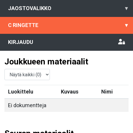
JAOSTOVALIKKO
▾
C RINGETTE
▾
KIRJAUDU
Joukkueen materiaalit
Luokittelu
Kuvaus
Nimi
Ei dokumentteja