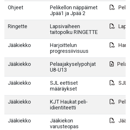
Ohjeet
Pelikellon näppäimet
Pelik
Jpää1 ja Jpää 2
Ringette
Lapsivaiheen
Lapsi
taitopolku RINGETTE
Jääkiekko
Harjoittelun
Harjo
progressiivisuus
Jääkiekko
Pelaajakyselypohjat
Pelaa
U8-U13
Jääkiekko
SJL eettiset
SJL 
määräykset
Jääkiekko
KJT Haukat peli-
Peli-
idientiteetti
Jääkiekko
Jääkiekon
Jääk
varusteopas