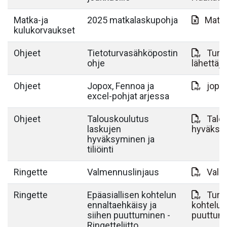
Matka-ja
2025 matkalaskupohja
Matk
kulukorvaukset
Ohjeet
Tietoturvasähköpostin
Turva
ohje
lähettä
Ohjeet
Jopox, Fennoa ja
jopox
excel-pohjat arjessa
Ohjeet
Talouskoulutus
Talo
laskujen
hyväksymi
hyväksyminen ja
tiliöinti
Ringette
Valmennuslinjaus
Valm
Ringette
Epäasiallisen kohtelun
Turva
ennaltaehkäisy ja
kohtelun
siihen puuttuminen -
puuttum
Ringetteliitto