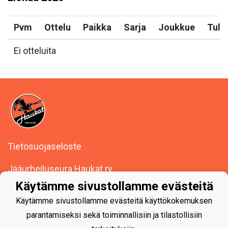
Pvm
Ottelu
Paikka
Sarja
Joukkue
Tulo
Ei otteluita
Tietosuojaseloste
Jääurheiluseura Haukat ry
Seutulantie 14, 04410 Järvenpää
Käytämme sivustollamme evästeitä
Y-tunnus: 0494623-1
Käytämme sivustollamme evästeitä käyttökokemuksen
parantamiseksi sekä toiminnallisiin ja tilastollisiin