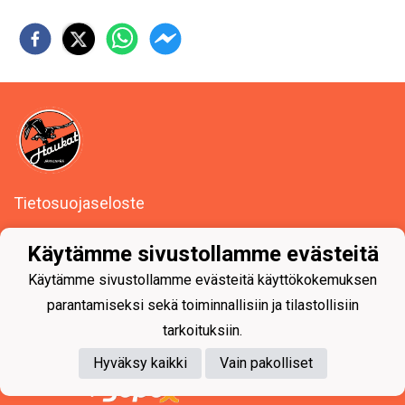
Tietosuojaseloste
Jääurheiluseura Haukat ry
Käytämme sivustollamme evästeitä
Seutulantie 14, 04410 Järvenpää
Y-tunnus: 0494623-1
Käytämme sivustollamme evästeitä käyttökokemuksen
parantamiseksi sekä toiminnallisiin ja tilastollisiin
tarkoituksiin.
Hyväksy kaikki
Vain pakolliset
Powered by