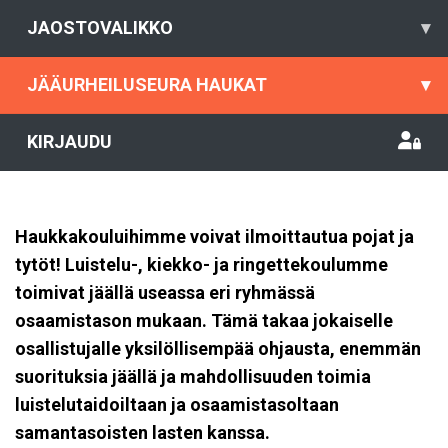
JAOSTOVALIKKO
▾
JÄÄURHEILUSEURA HAUKAT
▾
KIRJAUDU
Haukkakouluihimme voivat ilmoittautua pojat ja
tytöt!
Luistelu-, kiekko- ja ringettekoulumme
toimivat jäällä useassa eri ryhmässä
osaamistason mukaan. Tämä takaa jokaiselle
osallistujalle yksilöllisempää ohjausta, enemmän
suorituksia jäällä ja mahdollisuuden toimia
luistelutaidoiltaan ja osaamistasoltaan
samantasoisten lasten kanssa.