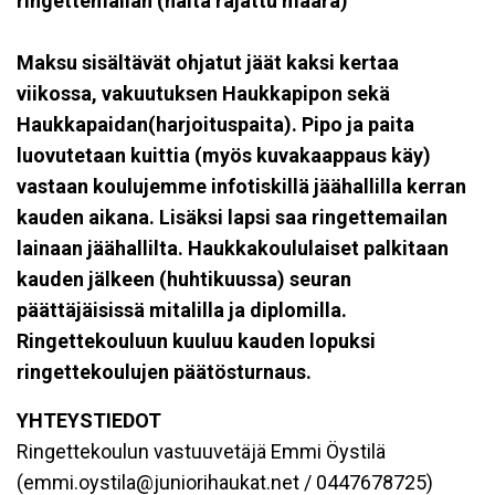
ringettemailan (näitä rajattu määrä)
Maksu sisältävät ohjatut jäät kaksi kertaa
viikossa, vakuutuksen Haukkapipon sekä
Haukkapaidan(harjoituspaita). Pipo ja paita
luovutetaan kuittia (myös kuvakaappaus käy)
vastaan koulujemme infotiskillä jäähallilla kerran
kauden aikana. Lisäksi lapsi saa ringettemailan
lainaan jäähallilta.
Haukkakoululaiset palkitaan
kauden jälkeen (huhtikuussa) seuran
päättäjäisissä mitalilla ja diplomilla.
Ringettekouluun kuuluu kauden lopuksi
ringettekoulujen päätösturnaus.
YHTEYSTIEDOT
Ringettekoulun vastuuvetäjä Emmi Öystilä
(emmi.oystila@juniorihaukat.net / 0447678725)