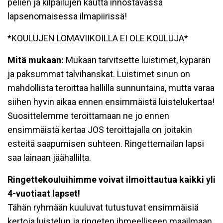
pelien ja kilpailujen kautta innostavassa
lapsenomaisessa ilmapiirissä!
*KOULUJEN LOMAVIIKOILLA EI OLE KOULUJA*
Mitä mukaan:
Mukaan tarvitsette luistimet, kypärän
ja paksummat talvihanskat. Luistimet sinun on
mahdollista teroittaa hallilla sunnuntaina, mutta varaa
siihen hyvin aikaa ennen ensimmäistä luistelukertaa!
Suosittelemme teroittamaan ne jo ennen
ensimmäistä kertaa JOS teroittajalla on joitakin
esteitä saapumisen suhteen. Ringettemailan lapsi
saa lainaan jäähallilta.
Ringettekouluihimme voivat ilmoittautua kaikki yli
4-vuotiaat lapset!
Tähän ryhmään kuuluvat tutustuvat ensimmäisiä
kertoja luistelun ja ringeten ihmeelliseen maailmaan.