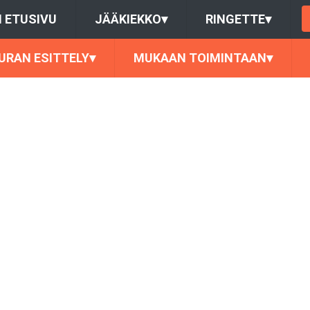
 ETUSIVU
JÄÄKIEKKO
▾
RINGETTE
▾
URAN ESITTELY
▾
MUKAAN TOIMINTAAN
▾