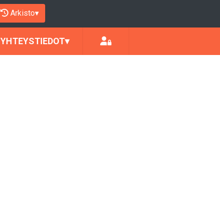
Arkisto
▾
YHTEYSTIEDOT
▾