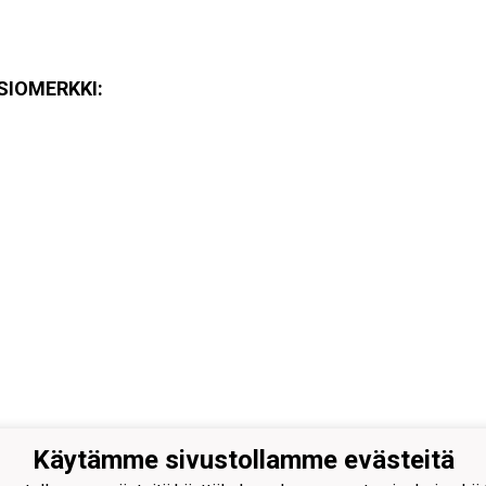
SIOMERKKI:
Käytämme sivustollamme evästeitä
heiluseura Haukat ry