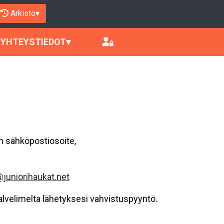
Arkisto
▾
YHTEYSTIEDOT
▾
an sähköpostiosoite,
@juniorihaukat.net
lvelimelta lähetyksesi vahvistuspyyntö.