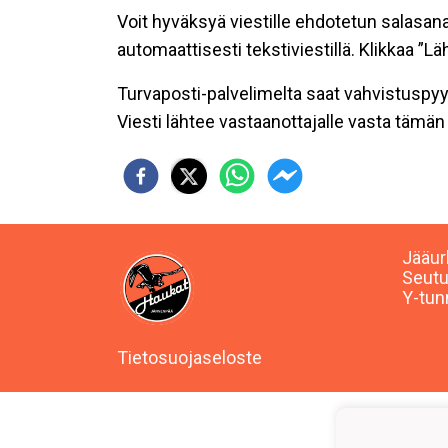
Voit hyväksyä viestille ehdotetun salasan
automaattisesti tekstiviestillä. Klikkaa ”Lä
Turvaposti-palvelimelta saat vahvistuspyyn
Viesti lähtee vastaanottajalle vasta tämän
Jääur
Seutu
Y-tun
Tietosuojaseloste