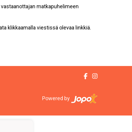
aan vastaanottajan matkapuhelimeen
a klikkaamalla viestissä olevaa linkkiä.
Powered by