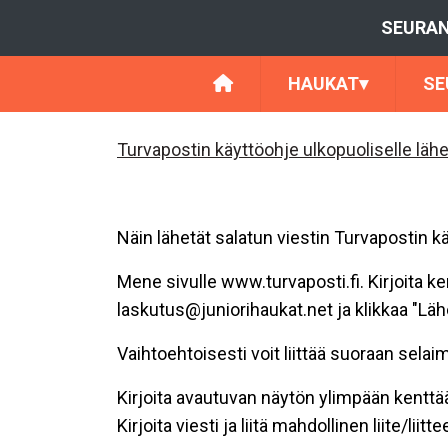
SEURAN
HAUKAT
▾
SE
Turvapostin käyttöohje ulkopuoliselle läh
Näin lähetät salatun viestin Turvapostin k
Mene sivulle www.turvaposti.fi. Kirjoita k
laskutus@juniorihaukat.net ja klikkaa "Läh
Vaihtoehtoisesti voit liittää suoraan sela
Kirjoita avautuvan näytön ylimpään kentt
Kirjoita viesti ja liitä mahdollinen liite/liitte