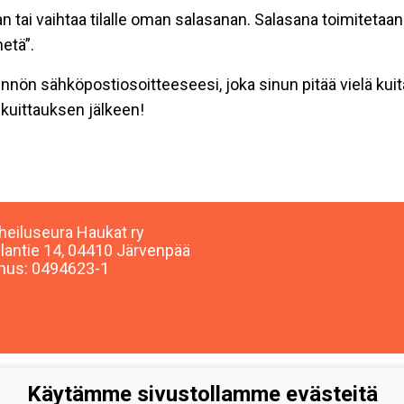
an tai vaihtaa tilalle oman salasanan. Salasana toimitet
hetä”.
nön sähköpostiosoitteeseesi, joka sinun pitää vielä kuitat
 kuittauksen jälkeen!
heiluseura Haukat ry
lantie 14, 04410 Järvenpää
nus: 0494623-1
Käytämme sivustollamme evästeitä