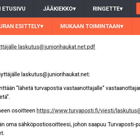
 ETUSIVU
JÄÄKIEKKO
▾
RINGETTE
▾
URAN ESITTELY
▾
MUKAAN TOIMINTAAN
▾
ettäjälle laskutus@juniorihaukat.net.pdf
äyttäjälle laskutus@juniorihaukat.net:
enttään "lähetä turvapostia vastaanottajalle" vastaanottaj
etä".
imeen osoitteen
https://www.turvaposti.fi/viesti/laskutus
ään oma sähköpostiosoitteesi, johon saapuu Turvaposti-pa
et.