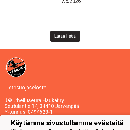
7.5.2026
Lataa lisää
Tietosuojaseloste
Jääurheiluseura Haukat ry
Seutulantie 14, 04410 Järvenpää
Y-tunnus: 0494623-1
Käytämme sivustollamme evästeitä