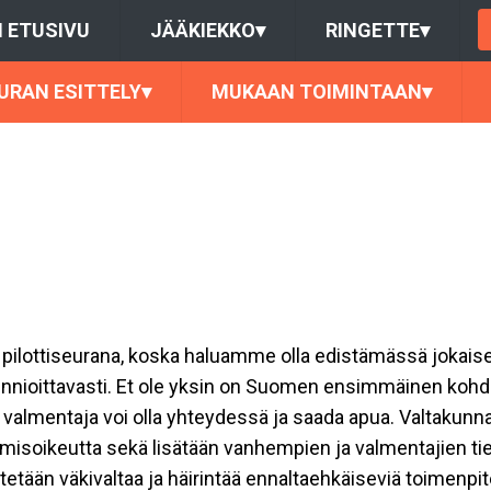
 ETUSIVU
JÄÄKIEKKO
▾
RINGETTE
▾
URAN ESITTELY
▾
MUKAAN TOIMINTAAN
▾
ottiseurana, koska haluamme olla edistämässä jokaisen oi
kunnioittavasti. Et ole yksin on Suomen ensimmäinen kohde
 valmentaja voi olla yhteydessä ja saada apua. Valtakunna
misoikeutta sekä lisätään vanhempien ja valmentajien tie
itetään väkivaltaa ja häirintää ennaltaehkäiseviä toimenpi