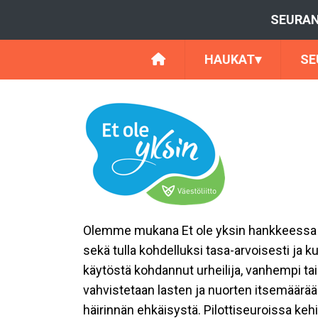
SEURAN
HAUKAT
▾
SE
Olemme mukana Et ole yksin hankkeessa pil
sekä tulla kohdelluksi tasa-arvoisesti ja 
käytöstä kohdannut urheilija, vanhempi tai
vahvistetaan lasten ja nuorten itsemäärää
häirinnän ehkäisystä. Pilottiseuroissa keh