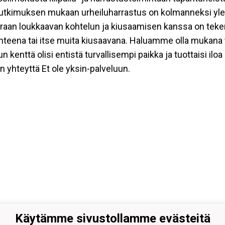
tutkimuksen mukaan urheiluharrastus on kolmanneksi ylei
aan loukkaavan kohtelun ja kiusaamisen kanssa on tekemi
kohteena tai itse muita kiusaavana. Haluamme olla mukana
nttä olisi entistä turvallisempi paikka ja tuottaisi iloa ka
n yhteyttä Et ole yksin-palveluun.
Käytämme sivustollamme evästeitä
heiluseura Haukat ry