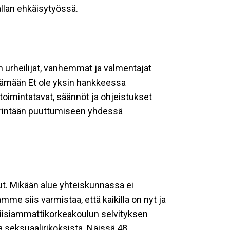
allan ehkäisytyössä.
 urheilijat, vanhemmat ja valmentajat
ittämään Et ole yksin hankkeessa
t toimintatavat, säännöt ja ohjeistukset
äirintään puuttumiseen yhdessä
nut. Mikään alue yhteiskunnassa ei
mme siis varmistaa, että kaikilla on nyt ja
oliisiammattikorkeakoulun selvityksen
a seksuaalirikoksista. Näissä 48