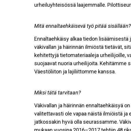
urheiluyhteisössä laajemmalle. Pilottiseu
Mitä ennaltaehkäisevä työ pitää sisällään?
Ennaltaehkäisy alkaa tiedon lisäämisestä
väkivallan ja häirinnän ilmiöstä tietävät,
kehitettyjä tietomateriaaleja urheilijoille,
suojaavat nuoria urheilijoita. Kehitämme
Väestöliiton ja lajiliittomme kanssa.
Miksi tätä tarvitaan?
Väkivallan ja häirinnän ennaltaehkäisyä on 
valitettavasti ole vapaa näistä ilmiöistä j
jatkossakin hyvä olla seurassamme. Väkiva
mukaan vuosina 2016–2017 tehtiin 48 rikos