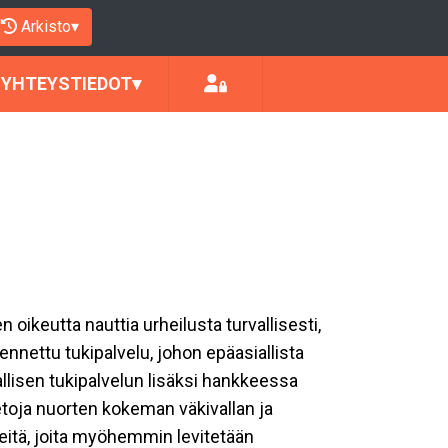
Arkisto
▾
YHTEYSTIEDOT
▾
keutta nauttia urheilusta turvallisesti,
nnettu tukipalvelu, johon epäasiallista
llisen tukipalvelun lisäksi hankkeessa
toja nuorten kokeman väkivallan ja
teitä, joita myöhemmin levitetään