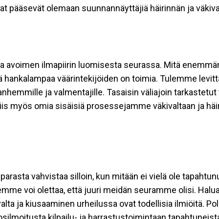
rat pääsevät olemaan suunnannäyttäjiä häirinnän ja väkiv
 ja avoimen ilmapiirin luomisesta seurassa. Mitä enemmän
 sitä hankalampaa väärintekijöiden on toimia. Tulemme lev
 vanhemmille ja valmentajille. Tasaisin väliajoin tarkastetu
 siis myös omia sisäisiä prosessejamme väkivaltaan ja h
parasta vahvistaa silloin, kun mitään ei vielä ole tapahtu
a emme voi olettaa, että juuri meidän seuramme olisi. Halua
lta ja kiusaaminen urheilussa ovat todellisia ilmiöitä. P
ilmoitusta kilpailu- ja harrastustoimintaan tapahtuneist