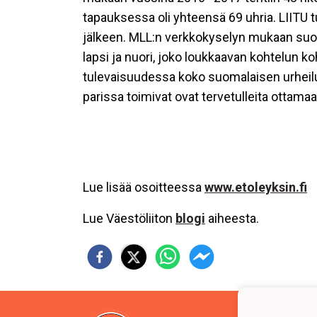
tapauksessa oli yhteensä 69 uhria. LIITU 
jälkeen. MLL:n verkkokyselyn mukaan suor
lapsi ja nuori, joko loukkaavan kohtelun 
tulevaisuudessa koko suomalaisen urheilun ke
parissa toimivat ovat tervetulleita ottamaa
Lue lisää osoitteessa
www.etoleyksin.fi
Lue Väestöliiton
blogi
aiheesta.
Jääur