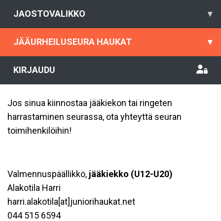
JAOSTOVALIKKO
▾
JÄÄURHEILUSEURA HAUKAT
▾
KIRJAUDU
Jos sinua kiinnostaa jääkiekon tai ringeten
harrastaminen seurassa, ota yhteyttä seuran
toimihenkilöihin!
Valmennuspäällikkö,
jääkiekko (U12-U20)
Alakotila Harri
harri.alakotila[at]juniorihaukat.net
044 515 6594