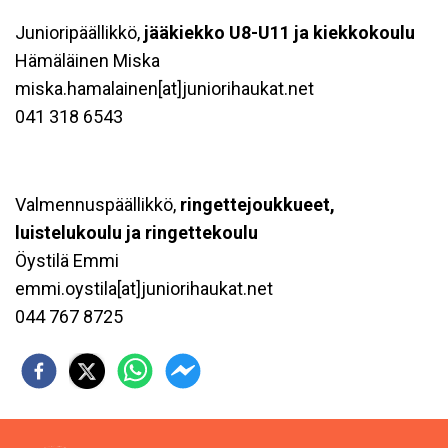
Junioripäällikkö,
jääkie
kko
U8-U11 ja kiekkokoulu
Hämäläinen Miska
miska.hamalainen[at]juniorihaukat.net
041 318 6543
Valmennuspäällikkö,
ringettejoukkueet,
luistelukoulu ja ringettekoulu
Öystilä Emmi
emmi.oystila[at]juniorihaukat.net
044 767 8725