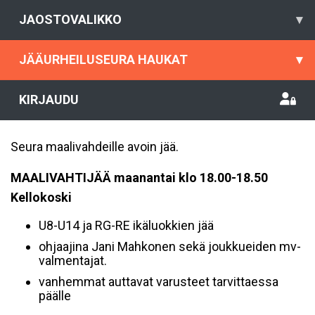
JAOSTOVALIKKO
▾
JÄÄURHEILUSEURA HAUKAT
▾
KIRJAUDU
Seura maalivahdeille avoin jää.
MAALIVAHTIJÄÄ maanantai klo 18.00-18.50
Kellokoski
U8-U14 ja RG-RE ikäluokkien jää
ohjaajina Jani Mahkonen sekä joukkueiden mv-
valmentajat.
vanhemmat auttavat varusteet tarvittaessa
päälle