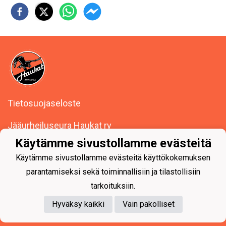
Tietosuojaseloste
Jääurheiluseura Haukat ry
Seutulantie 14, 04410 Järvenpää
Käytämme sivustollamme evästeitä
Y-tunnus: 0494623-1
Käytämme sivustollamme evästeitä käyttökokemuksen
parantamiseksi sekä toiminnallisiin ja tilastollisiin
tarkoituksiin.
Hyväksy kaikki
Vain pakolliset
Powered by