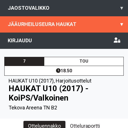
JAOSTOVALIKKO
▾
JÄÄURHEILUSEURA HAUKAT
▾
KIRJAUDU
7
TOU
18.50
HAUKAT U10 (2017)
,
Harjoitusottelut
HAUKAT U10 (2017) -
KoiPS/Valkoinen
Tekova Areena TN B2
Otteluennakko
Otteluraportti