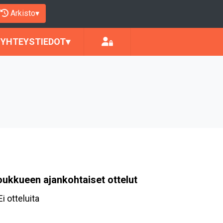
Arkisto
▾
YHTEYSTIEDOT
▾
oukkueen ajankohtaiset ottelut
Ei otteluita