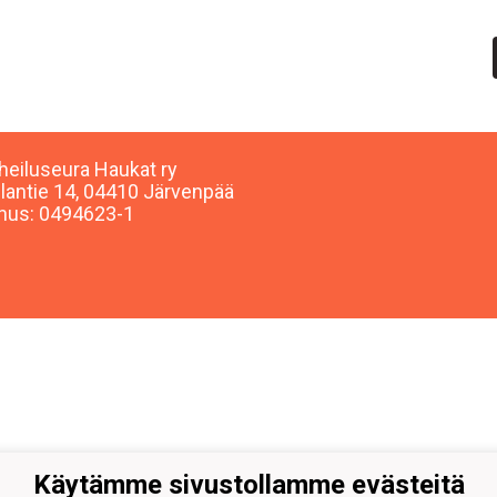
heiluseura Haukat ry
lantie 14, 04410 Järvenpää
nus: 0494623-1
Käytämme sivustollamme evästeitä