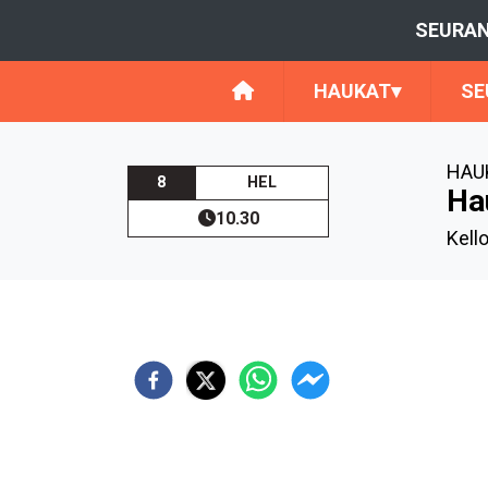
SEURAN
HAUKAT
▾
SE
HAUK
8
HEL
Ha
10.30
Kell