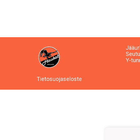
Jääur
Seutu
Y-tun
Tietosuojaseloste