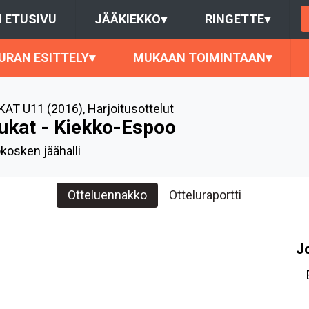
 ETUSIVU
JÄÄKIEKKO
▾
RINGETTE
▾
URAN ESITTELY
▾
MUKAAN TOIMINTAAN
▾
AT U11 (2016)
,
Harjoitusottelut
ukat - Kiekko-Espoo
okosken jäähalli
Otteluennakko
Otteluraportti
J