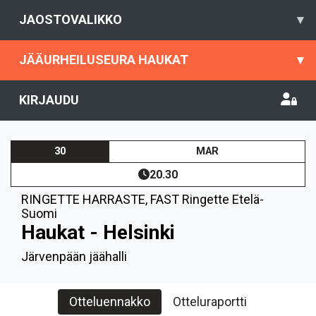
JAOSTOVALIKKO
▾
JÄÄURHEILUSEURA HAUKAT
▾
KIRJAUDU
30
MAR
20.30
RINGETTE HARRASTE
,
FAST Ringette Etelä-
Suomi
Haukat - Helsinki
Järvenpään jäähalli
Otteluennakko
Otteluraportti